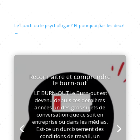
Le coach ou le psychologue? Et pourquoi pas les deux!
→
Reconnaitre et comprendre
le burn-out
LE BURN-OUTLe Burn-out est
devenu depuis ces dernières
années un des gros sujets de
conversation que ce soit en
entreprise ou dans les médias.
Est-ce un durcissement des
conditions de travail, un