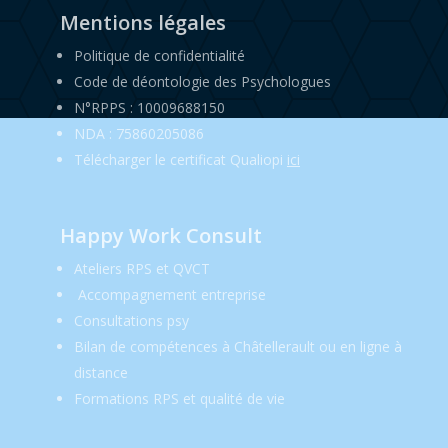
Mentions légales
Politique de confidentialité
Code de déontologie des Psychologues
N°RPPS : 10009688150
NDA : 75860205086
Télécharger le certificat Qualiopi
ici
Happy Work Consult
Ateliers RPS et QVCT
Accompagnement entreprise
Consultations psy
Bilan de compétences à Châtellerault ou en ligne à
distance
Formations RPS et qualité de vie