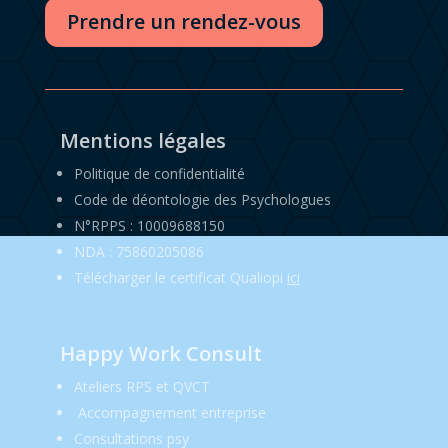
Prendre un rendez-vous
Mentions légales
Politique de confidentialité
Code de déontologie des Psychologues
N°RPPS : 10009688150
NDA : 75860205086
Télécharger le certificat Qualiopi
ici
Happy Work Consult
Ateliers RPS et QVCT
Accompagnement entreprise
Consultations psy