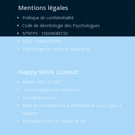
Mentions légales
Politique de confidentialité
Code de déontologie des Psychologues
N°RPPS : 10009688150
NDA : 75860205086
Télécharger le certificat Qualiopi
ici
Happy Work Consult
Ateliers RPS et QVCT
Accompagnement entreprise
Consultations psy
Bilan de compétences à Châtellerault ou en ligne à
distance
Formations RPS et qualité de vie