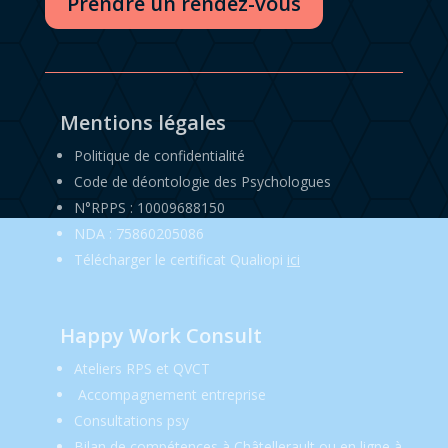
Prendre un rendez-vous
Mentions légales
Politique de confidentialité
Code de déontologie des Psychologues
N°RPPS : 10009688150
NDA : 75860205086
Télécharger le certificat Qualiopi
ici
Happy Work Consult
Ateliers RPS et QVCT
Accompagnement entreprise
Consultations psy
Bilan de compétences à Châtellerault ou en ligne à