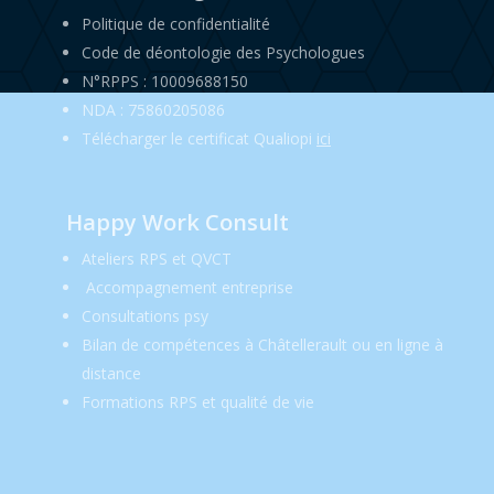
Politique de confidentialité
Code de déontologie des Psychologues
N°RPPS : 10009688150
NDA : 75860205086
Télécharger le certificat Qualiopi
ici
Happy Work Consult
Ateliers RPS et QVCT
Accompagnement entreprise
Consultations psy
Bilan de compétences à Châtellerault ou en ligne à
distance
Formations RPS et qualité de vie