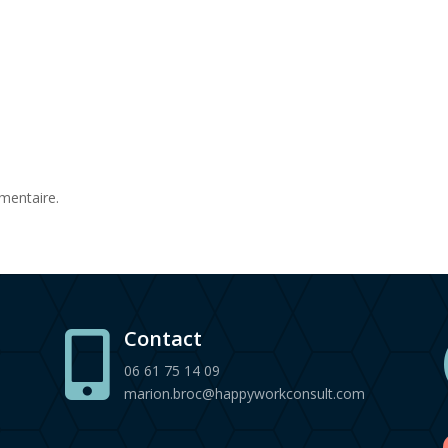
mentaire.
Contact

06 61 75 14 09
marion.broc@happyworkconsult.com