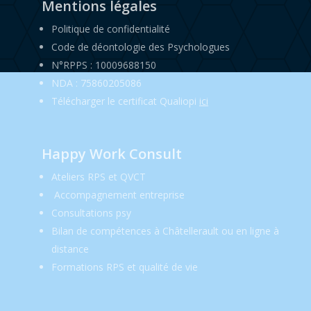
Mentions légales
Politique de confidentialité
Code de déontologie des Psychologues
N°RPPS : 10009688150
NDA : 75860205086
Télécharger le certificat Qualiopi
ici
Happy Work Consult
Ateliers RPS et QVCT
Accompagnement entreprise
Consultations psy
Bilan de compétences à Châtellerault ou en ligne à
distance
Formations RPS et qualité de vie