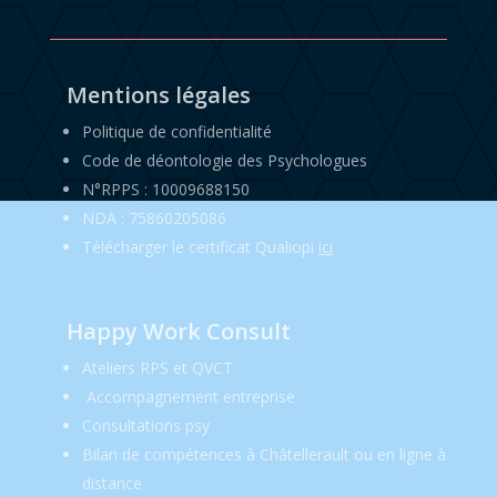
Mentions légales
Politique de confidentialité
Code de déontologie des Psychologues
N°RPPS : 10009688150
NDA : 75860205086
Télécharger le certificat Qualiopi
ici
Happy Work Consult
Ateliers RPS et QVCT
Accompagnement entreprise
Consultations psy
Bilan de compétences à Châtellerault ou en ligne à
distance