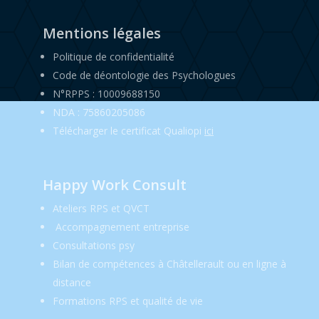
Mentions légales
Politique de confidentialité
Code de déontologie des Psychologues
N°RPPS : 10009688150
NDA : 75860205086
Télécharger le certificat Qualiopi
ici
Happy Work Consult
Ateliers RPS et QVCT
Accompagnement entreprise
Consultations psy
Bilan de compétences à Châtellerault ou en ligne à
distance
Formations RPS et qualité de vie