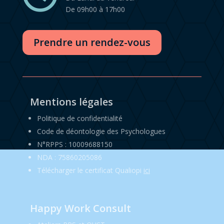
De 09h00 à 17h00
Prendre un rendez-vous
Mentions légales
Politique de confidentialité
Code de déontologie des Psychologues
N°RPPS : 10009688150
NDA : 75860205086
Télécharger le certificat Qualiopi
ici
Happy Work Consult