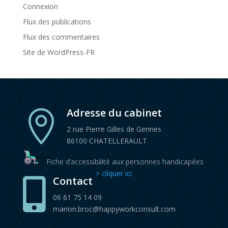
Connexion
Flux des publications
Flux des commentaires
Site de WordPress-FR
Adresse du cabinet

2 rue Pierre Gilles de Gennes
86100 CHATELLERAULT
Fiche d’accessibilité aux personnes handicapées
> cliquer ici
Contact

06 61 75 14 09
marion.broc@happyworkconsult.com