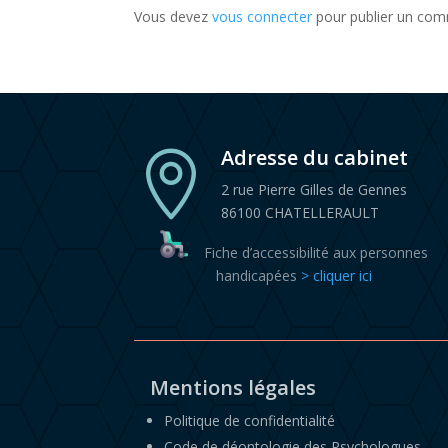
Vous devez
vous connecter
pour publier un com
Adresse du cabinet

2 rue Pierre Gilles de Gennes
86100 CHATELLERAULT
Fiche d’accessibilité aux personnes
handicapées
> cliquer ici
Mentions légales
Politique de confidentialité
Code de déontologie des Psychologues