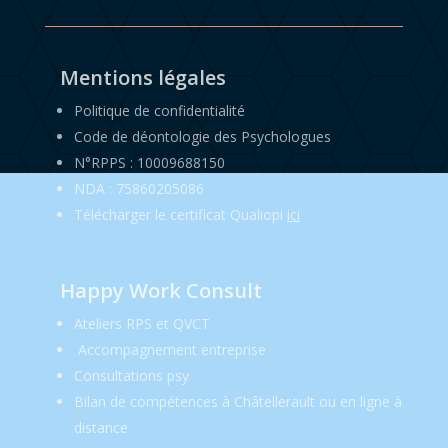
Mentions légales
Politique de confidentialité
Code de déontologie des Psychologues
N°RPPS : 10009688150
NDA : 75860205086
Télécharger le certificat Qualiopi
ici
Happy Work Consult
Ateliers RPS et QVCT
Accompagnement entreprise
Consultations psy
Bilan de compétences à Châtellerault ou en ligne à
distance