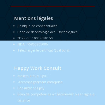
Mentions légales
Politique de confidentialité
Code de déontologie des Psychologues
N°RPPS : 10009688150
NDA : 75860205086
Télécharger le certificat Qualiopi
ici
Happy Work Consult
Ateliers RPS et QVCT
Accompagnement entreprise
Consultations psy
Bilan de compétences à Châtellerault ou en ligne à
distance