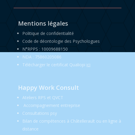
Mentions légales
Politique de confidentialité
Code de déontologie des Psychologues
N°RPPS : 10009688150
NDA : 75860205086
Télécharger le certificat Qualiopi
ici
Happy Work Consult
Ateliers RPS et QVCT
Accompagnement entreprise
Consultations psy
Bilan de compétences à Châtellerault ou en ligne à
distance