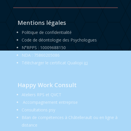
Mentions légales
Politique de confidentialité
Code de déontologie des Psychologues
N°RPPS : 10009688150
NDA : 75860205086
Télécharger le certificat Qualiopi
ici
Happy Work Consult
Ateliers RPS et QVCT
Accompagnement entreprise
Consultations psy
Bilan de compétences à Châtellerault ou en ligne à
distance