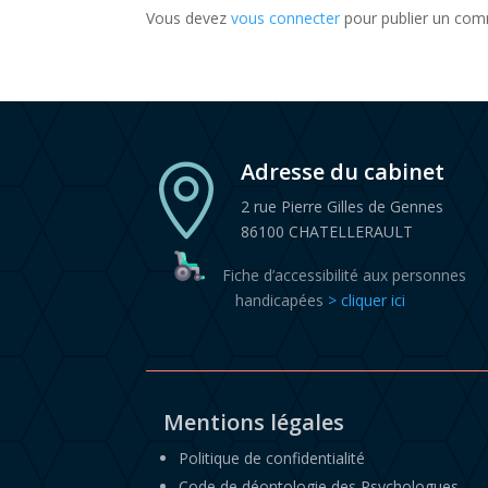
Vous devez
vous connecter
pour publier un com
Adresse du cabinet

2 rue Pierre Gilles de Gennes
86100 CHATELLERAULT
Fiche d’accessibilité aux personnes
handicapées
> cliquer ici
Mentions légales
Politique de confidentialité
Code de déontologie des Psychologues