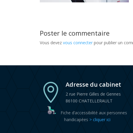
Poster le commentaire
Vous devez
vous connecter
pour publier un com
Adresse du cabinet

2 rue Pierre Gilles de Gennes
86100 CHATELLERAULT
Fiche d’accessibilité aux personnes
handicapées
> cliquer ici