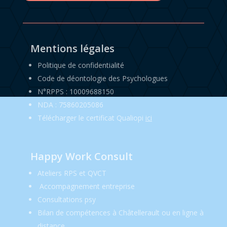
Mentions légales
Politique de confidentialité
Code de déontologie des Psychologues
N°RPPS : 10009688150
NDA : 75860205086
Télécharger le certificat Qualiopi
ici
Happy Work Consult
Ateliers RPS et QVCT
Accompagnement entreprise
Consultations psy
Bilan de compétences à Châtellerault ou en ligne à
distance