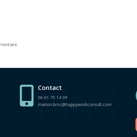
mentaire.
Contact

06 61 75 14 09
marion.broc@happyworkconsult.com