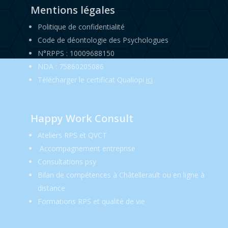
Mentions légales
Politique de confidentialité
Code de déontologie des Psychologues
N°RPPS : 10009688150
NDA : 75860205086
Télécharger le certificat Qualiopi
ici
Happy Work Consult
Ateliers RPS et QVCT
Accompagnement entreprise
Consultations psy
Bilan de compétences à Châtellerault ou en ligne à
distance
Formations RPS et qualité de vie