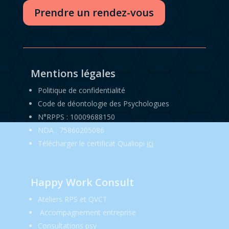
Prendre un rendez-vous
Mentions légales
Politique de confidentialité
Code de déontologie des Psychologues
N°RPPS : 10009688150
NDA : 75860205086
Télécharger le certificat Qualiopi
ici
Happy Work Consult
Ateliers RPS et QVCT
Accompagnement entreprise
Consultations psy