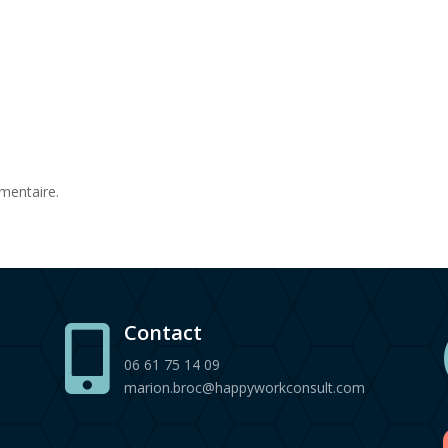
mentaire.
Contact

06 61 75 14 09
marion.broc@happyworkconsult.com