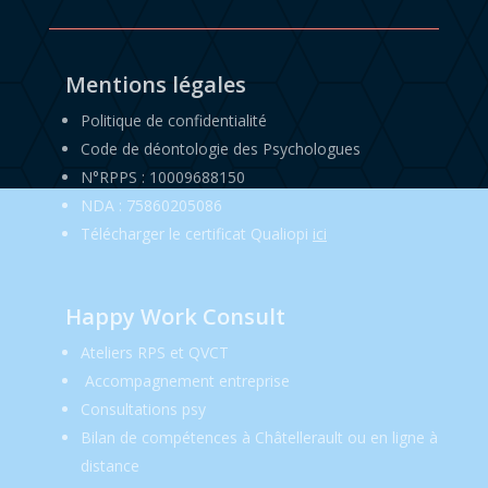
Mentions légales
Politique de confidentialité
Code de déontologie des Psychologues
N°RPPS : 10009688150
NDA : 75860205086
Télécharger le certificat Qualiopi
ici
Happy Work Consult
Ateliers RPS et QVCT
Accompagnement entreprise
Consultations psy
Bilan de compétences à Châtellerault ou en ligne à
distance